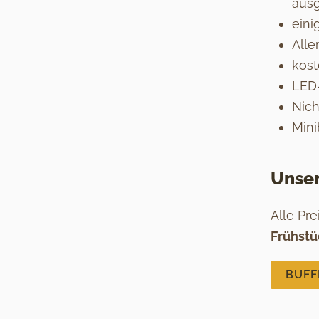
ausg
eini
Alle
kos
LED
Nic
Mini
Unser
Alle Pr
Frühstü
BUFF